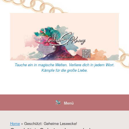
Zum
Inhalt
springen
Tauche ein in magische Welten. Verliere dich in jedem Wort.
Kämpfe für die große Liebe.
Menü
Home
»
Geschützt: Geheime Leseecke!