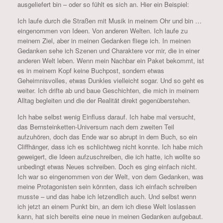
ausgeliefert bin – oder so fühlt es sich an. Hier ein Beispiel:
Ich laufe durch die Straßen mit Musik in meinem Ohr und bin …
eingenommen von Ideen. Von anderen Welten. Ich laufe zu
meinem Ziel, aber in meinen Gedanken fliege ich. In meinen
Gedanken sehe ich Szenen und Charaktere vor mir, die in einer
anderen Welt leben. Wenn mein Nachbar ein Paket bekommt, ist
es in meinem Kopf keine Buchpost, sondern etwas
Geheimnisvolles, etwas Dunkles vielleicht sogar. Und so geht es
weiter. Ich drifte ab und baue Geschichten, die mich in meinem
Alltag begleiten und die der Realität direkt gegenüberstehen.
Ich habe selbst wenig Einfluss darauf. Ich habe mal versucht,
das Bernsteinketten-Universum nach dem zweiten Teil
aufzuhören, doch das Ende war so abrupt in dem Buch, so ein
Cliffhänger, dass ich es schlichtweg nicht konnte. Ich habe mich
geweigert, die Ideen aufzuschreiben, die ich hatte, ich wollte so
unbedingt etwas Neues schreiben. Doch es ging einfach nicht.
Ich war so eingenommen von der Welt, von dem Gedanken, was
meine Protagonisten sein könnten, dass ich einfach schreiben
musste – und das habe ich letzendlich auch. Und selbst wenn
ich jetzt an einem Punkt bin, an dem ich diese Welt loslassen
kann, hat sich bereits eine neue in meinen Gedanken aufgebaut.