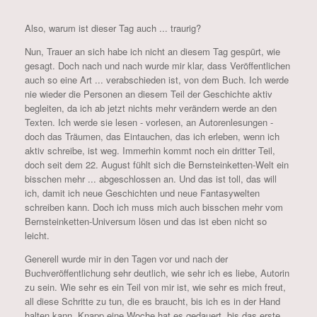
Also, warum ist dieser Tag auch ... traurig?
Nun, Trauer an sich habe ich nicht an diesem Tag gespürt, wie
gesagt. Doch nach und nach wurde mir klar, dass Veröffentlichen
auch so eine Art ... verabschieden ist, von dem Buch. Ich werde
nie wieder die Personen an diesem Teil der Geschichte aktiv
begleiten, da ich ab jetzt nichts mehr verändern werde an den
Texten. Ich werde sie lesen - vorlesen, an Autorenlesungen -
doch das Träumen, das Eintauchen, das ich erleben, wenn ich
aktiv schreibe, ist weg. Immerhin kommt noch ein dritter Teil,
doch seit dem 22. August fühlt sich die Bernsteinketten-Welt ein
bisschen mehr ... abgeschlossen an. Und das ist toll, das will
ich, damit ich neue Geschichten und neue Fantasywelten
schreiben kann. Doch ich muss mich auch bisschen mehr vom
Bernsteinketten-Universum lösen und das ist eben nicht so
leicht.
Generell wurde mir in den Tagen vor und nach der
Buchveröffentlichung sehr deutlich, wie sehr ich es liebe, Autorin
zu sein. Wie sehr es ein Teil von mir ist, wie sehr es mich freut,
all diese Schritte zu tun, die es braucht, bis ich es in der Hand
halten kann. Knapp eine Woche hat es gedauert, bis das erste