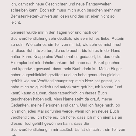
ich, damit ich neue Geschichten und neue Fantasywelten
schreiben kann. Doch ich muss mich auch bisschen mehr vom
Bernsteinketten-Universum lösen und das ist eben nicht so
leicht.
Generell wurde mir in den Tagen vor und nach der
Buchveröffentlichung sehr deutlich, wie sehr ich es liebe, Autorin
zu sein. Wie sehr es ein Teil von mir ist, wie sehr es mich freut,
all diese Schritte zu tun, die es braucht, bis ich es in der Hand
halten kann. Knapp eine Woche hat es gedauert, bis das erste
Exemplar bei mir daheim ankam. Ich habe das Paket gesehen
und irgendwie gewusst, dass mein Buch darin ist. Meine Finger
haben augenblicklich gezittert und ich habe genau das gleiche
gefühlt wie am Veröffentlichungstag: mein Herz hat gerast, ich
habe mich so glücklich und aufgekratzt gefühlt, ich konnte (und
kann) kaum glauben, dass tatsächlich ich dieses Buch
geschrieben haben soll. Mein Name steht da drauf, meine
Gedanken, meine Personen sind darin. Und ich frage mich, ob
ich mich jedes Mal so fühlen werde, wenn ich ein neues Buch
veröffentliche. Ich hoffe es. Ich hoffe, dass ich mich niemals an
dieses Hochgefühl gewöhnen kann, dass die
Buchveröffentlichung in mir auslöst. Es ist einfach ... ein Teil von
mir.